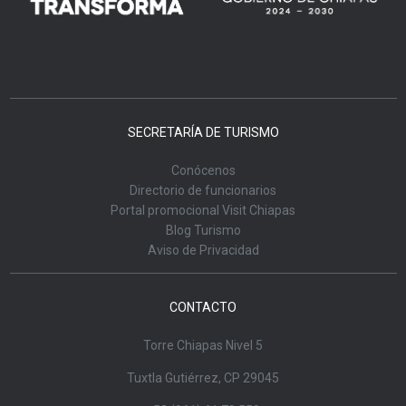
SECRETARÍA DE TURISMO
Conócenos
Directorio de funcionarios
Portal promocional Visit Chiapas
Blog Turismo
Aviso de Privacidad
CONTACTO
Torre Chiapas Nivel 5
Tuxtla Gutiérrez, CP 29045